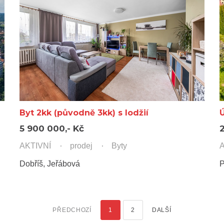
Byt 2kk (původně 3kk) s lodžií
5 900 000,- Kč
AKTIVNÍ
prodej
Byty
A
Dobříš, Jeřábová
P
PŘEDCHOZÍ
1
2
DALŠÍ