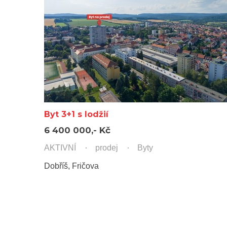
Byt 3+1 s lodžií
6 400 000,- Kč
AKTIVNÍ
prodej
Byty
Dobříš, Fričova