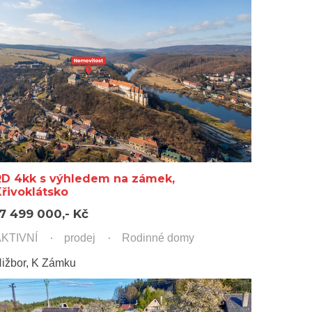
RD 4kk s výhledem na zámek,
řivoklátsko
17 499 000,- Kč
KTIVNÍ
prodej
Rodinné domy
ižbor, K Zámku