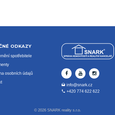
EČNÉ ODKAZY
nění spotřebitele
enty
na osobních údajů
kt
info@snark.cz
+420 774 622 622
© 2026 SNARK reality s.r.o.