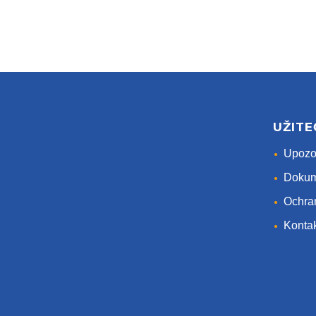
UŽIT
Upozor
Dokum
Ochra
Konta