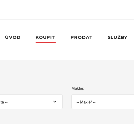
ÚVOD
KOUPIT
PRODAT
SLUŽBY
Makléř:
ita --
-- Makléř --