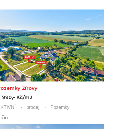
Pozemky Žírovy
2 990,- Kč/m2
KTIVNÍ
prodej
Pozemky
ičín