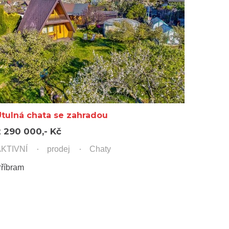
Útulná chata se zahradou
2 290 000,- Kč
KTIVNÍ
prodej
Chaty
říbram