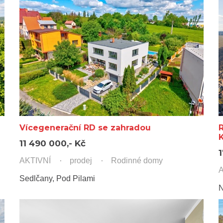
Vícegenerační RD se zahradou
K
11 490 000,- Kč
AKTIVNÍ
prodej
Rodinné domy
A
Sedlčany, Pod Pilami
N