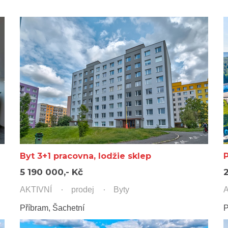
Byt 3+1 pracovna, lodžie sklep
5 190 000,- Kč
AKTIVNÍ
prodej
Byty
A
Příbram, Šachetní
P