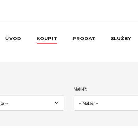
ÚVOD
KOUPIT
PRODAT
SLUŽBY
Makléř:
ita --
-- Makléř --