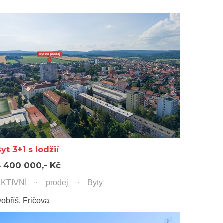
yt 3+1 s lodžií
6 400 000,- Kč
KTIVNÍ
prodej
Byty
obříš, Fričova