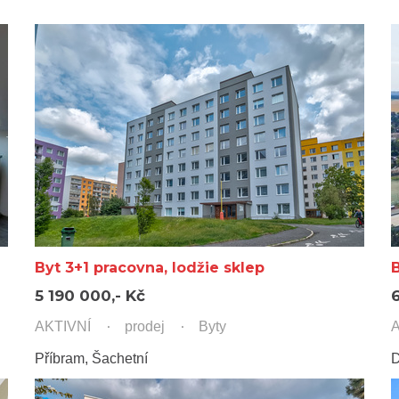
Byt 3+1 pracovna, lodžie sklep
B
5 190 000,- Kč
AKTIVNÍ
prodej
Byty
A
Příbram, Šachetní
D