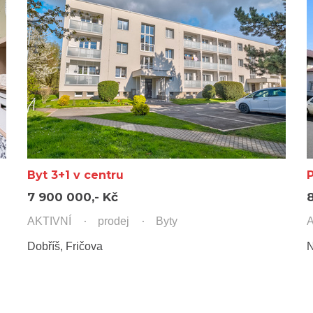
Byt 3+1 v centru
7 900 000,- Kč
AKTIVNÍ
prodej
Byty
A
Dobříš, Fričova
N