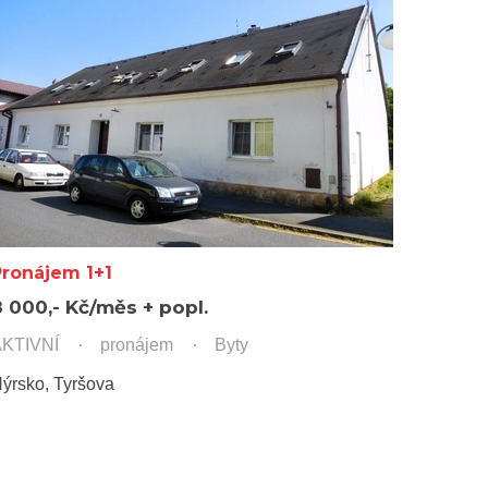
Pronájem 1+1
8 000,- Kč/měs + popl.
KTIVNÍ
pronájem
Byty
ýrsko, Tyršova