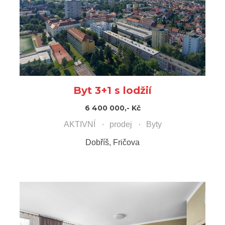
Byt 3+1 s lodžií
6 400 000,- Kč
AKTIVNÍ
prodej
Byty
Dobříš, Fričova