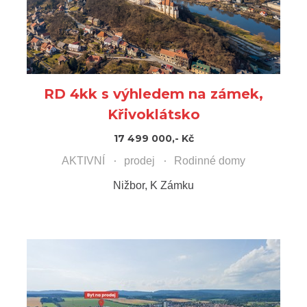
RD 4kk s výhledem na zámek,
Křivoklátsko
17 499 000,- Kč
AKTIVNÍ
prodej
Rodinné domy
Nižbor, K Zámku