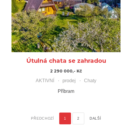
Útulná chata se zahradou
2 290 000,- Kč
AKTIVNÍ
prodej
Chaty
Příbram
PŘEDCHOZÍ
1
2
DALŠÍ